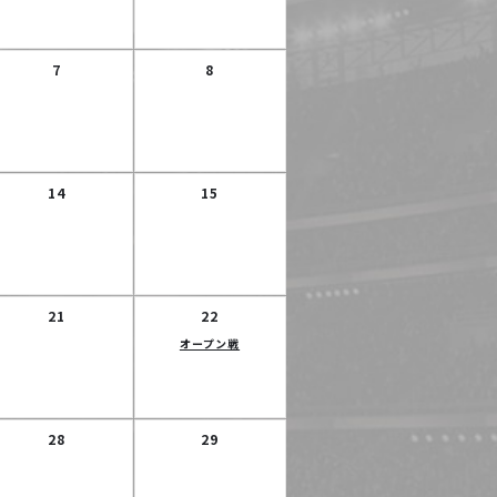
7
8
TEAM
トヨタ自動車硬式野球部について
14
15
MEMBER
選手・スタッフ紹介
21
22
NEWS
オープン戦
ニュース
28
29
GAME