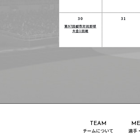
30
31
第97回都市対抗野球
大会1回戦
TEAM
ME
チームについて
選手