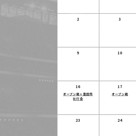
2
3
9
10
16
17
オープン戦＋豊田市
オープン戦
壮行会
23
24