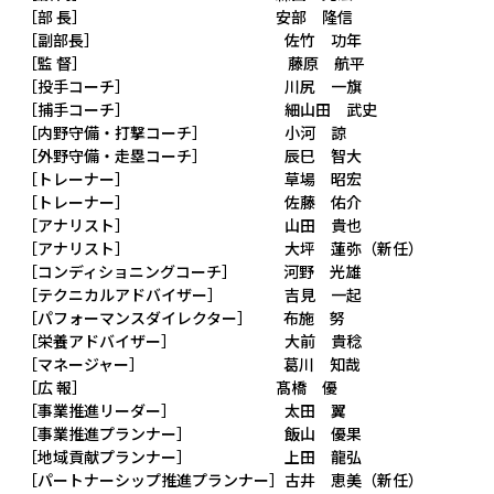
GAME
［部 長］ 安部 隆信
試合予定日程やスタメン・試合結果
［副部長］ 佐竹 功年
［監 督］ 藤原 航平
［投手コーチ］ 川尻 一旗
SCHEDULE
［捕手コーチ］ 細山田 武史
［内野守備・打撃コーチ］ 小河 諒
スケジュール
［外野守備・走塁コーチ］ 辰巳 智大
［トレーナー］ 草場 昭宏
［トレーナー］ 佐藤 佑介
GOODS
［アナリスト］ 山田 貴也
公式グッズ販売サイト「GAZOO Shopping
［アナリスト］ 大坪 蓮弥（新任）
へ」
［コンディショニングコーチ］ 河野 光雄
［テクニカルアドバイザー］ 吉見 一起
［パフォーマンスダイレクター］ 布施 努
CONTACT
［栄養アドバイザー］ 大前 貴稔
出演依頼
［マネージャー］ 葛川 知哉
［広 報］ 髙橋 優
［事業推進リーダー］ 太田 翼
［事業推進プランナー］ 飯山 優果
［地域貢献プランナー］ 上田 龍弘
［パートナーシップ推進プランナー］古井 恵美（新任）