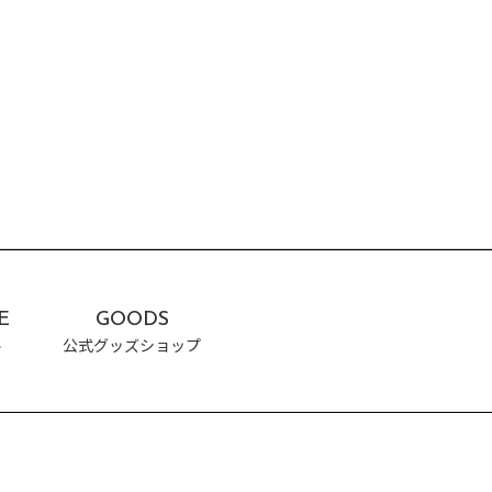
SCHEDULE
スケジュール
GOODS
公式グッズ販売サイト「GAZOO Shoppingへ」
CONTACT
出演依頼
E
GOODS
ル
公式グッズショップ