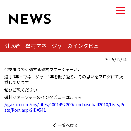
NEWS
引退者 磯村マネージャーのインタビュー
TEAM
2015/12/14
トヨタ自動車硬式野球部について
今季限りで引退する磯村マネージャーが、
選手3年・マネージャー3年を振り返り、その思いをブログにて掲
MEMBER
載しています。
選手・スタッフ紹介
ぜひご覧ください！
磯村マネージャーのインタビューはこちら
NEWS
//gazoo.com/my/sites/0001452200/tmcbaseball2010/Lists/Po
sts/Post.aspx?ID=541
ニュース
一覧へ戻る
GAME