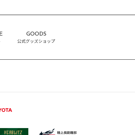
GOODS
公式グッズ販売サイト「GAZOO Shoppingへ」
E
GOODS
ル
公式グッズショップ
CONTACT
出演依頼