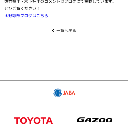
佐竹投手・木下捕手のコメントはブログにて掲載しています。
試合予定日程やスタメン・試合結果
ぜひご覧ください！
＊野球部ブログはこちら
SCHEDULE
スケジュール
一覧へ戻る
GOODS
公式グッズ販売サイト「GAZOO Shopping
へ」
CONTACT
出演依頼