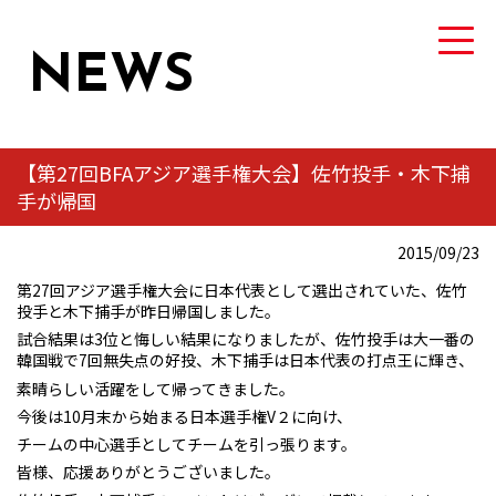
NEWS
【第27回BFAアジア選手権大会】佐竹投手・木下捕
手が帰国
TEAM
トヨタ自動車硬式野球部について
2015/09/23
第27回アジア選手権大会に日本代表として選出されていた、佐竹
MEMBER
投手と木下捕手が昨日帰国しました。
選手・スタッフ紹介
試合結果は3位と悔しい結果になりましたが、佐竹投手は大一番の
韓国戦で7回無失点の好投、木下捕手は日本代表の打点王に輝き、
素晴らしい活躍をして帰ってきました。
NEWS
今後は10月末から始まる日本選手権V２に向け、
ニュース
チームの中心選手としてチームを引っ張ります。
皆様、応援ありがとうございました。
GAME