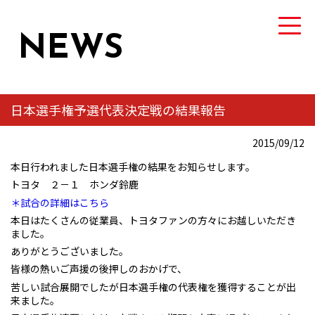
NEWS
日本選手権予選代表決定戦の結果報告
TEAM
2015/09/12
トヨタ自動車硬式野球部について
本日行われました日本選手権の結果をお知らせします。
トヨタ ２－１ ホンダ鈴鹿
MEMBER
＊試合の詳細はこちら
選手・スタッフ紹介
本日はたくさんの従業員、トヨタファンの方々にお越しいただき
ました。
NEWS
ありがとうございました。
ニュース
皆様の熱いご声援の後押しのおかげで、
苦しい試合展開でしたが日本選手権の代表権を獲得することが出
来ました。
GAME