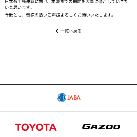
日本選手権連覇に向け、本戦までの期間を大事に過ごしていきた
試合予定日程やスタメン・試合結果
いと思います。
今後とも、皆様の熱いご声援よろしくお願いいたします。
SCHEDULE
一覧へ戻る
スケジュール
GOODS
公式グッズ販売サイト「GAZOO Shopping
へ」
CONTACT
出演依頼