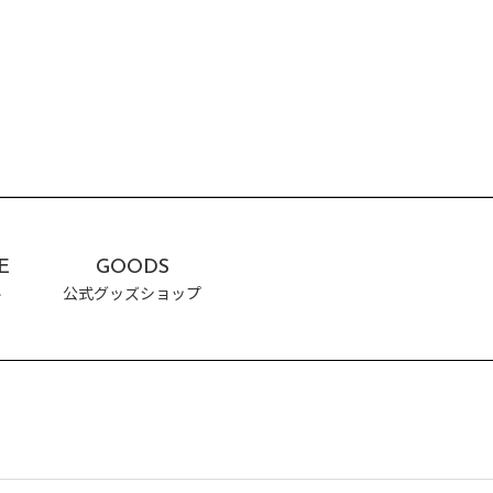
SCHEDULE
スケジュール
GOODS
公式グッズ販売サイト「GAZOO Shoppingへ」
CONTACT
出演依頼
E
GOODS
ル
公式グッズショップ