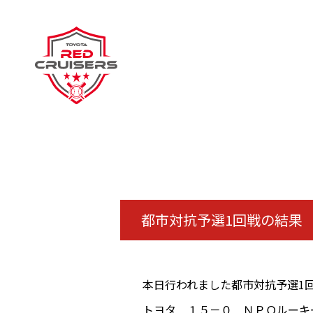
都市対抗予選1回戦の結果
本日行われました都市対抗予選1
トヨタ １５－０ ＮＰＯルーキ