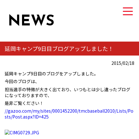
NEWS
延岡キャンプ9日目ブログアップしました！
TEAM
2015/02/18
トヨタ自動車硬式野球部について
延岡キャンプ9日目のブログをアップしました。
今回のブログは、
MEMBER
担当選手の特徴が大きく出ており、いつもとは少し違ったブログ
選手・スタッフ紹介
になっておりますので、
是非ご覧ください！
NEWS
//gazoo.com/my/sites/0001452200/tmcbaseball2010/Lists/Po
sts/Post.aspx?ID=425
ニュース
GAME