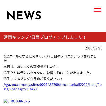
NEWS
延岡キャンプ7日目ブログアップしました！
TEAM
2015/02/16
トヨタ自動車硬式野球部について
第2クールとなる延岡キャンプ7日目のブログがアップされまし
た。
MEMBER
本日は、あいにくの雨模様でしたが、
選手・スタッフ紹介
選手たちは元気ハツラツに、練習に励むことが出来ました。
選手によるブログも是非ご覧ください！
NEWS
//gazoo.com/my/sites/0001452200/tmcbaseball2010/Lists/Po
sts/Post.aspx?ID=423
ニュース
GAME